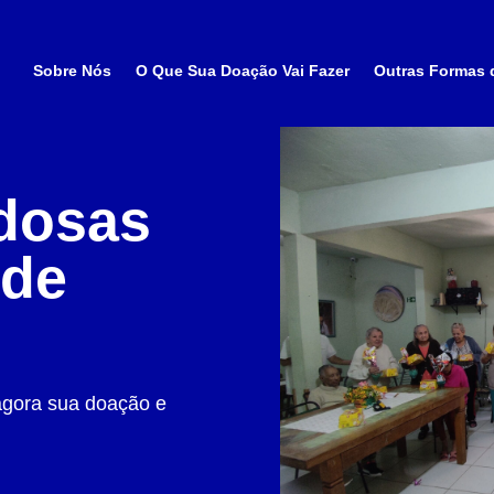
Sobre Nós
O Que Sua Doação Vai Fazer
Outras Formas 
dosas
 de
agora sua doação e