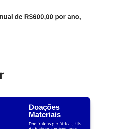
anual de R$600,00 por ano,
r
Doações
Materiais
Doe fraldas geriátricas, kits
de higiene e outros itens