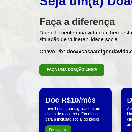
Seja um(a) Doa
Faça a diferença
Doe e fomente uma vida com bem-esta
situação de vulnerabilidade social.
Chave Pix:
doe@casaamigosdavida.o
FAÇA UMA DOAÇÃO ÚNICA
Doe R$10/mês
D
Envelhecer com dignidade é um
Ap
direito de todos nós. Contribua
id
para a inclusão social do idoso!
ci
am
Doe agora