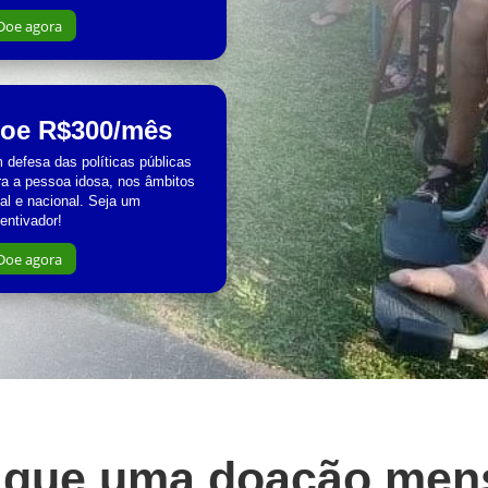
Doe agora
oe R$300/mês
 defesa das políticas públicas
ra a pessoa idosa, nos âmbitos
cal e nacional. Seja um
centivador!
Doe agora
 que uma doação men