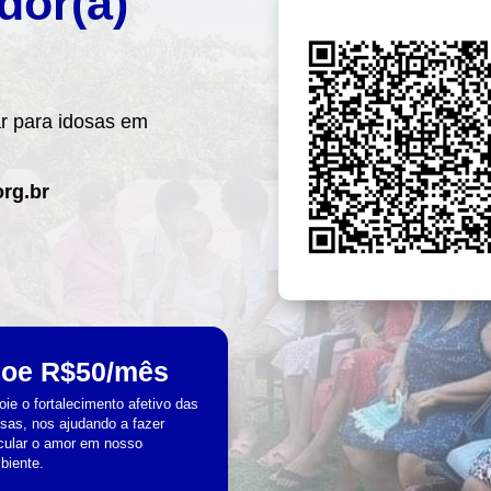
dor(a)
Doe qualquer 
r para idosas em
rg.br
oe R$50/mês
oie o fortalecimento afetivo das
osas, nos ajudando a fazer
rcular o amor em nosso
biente.