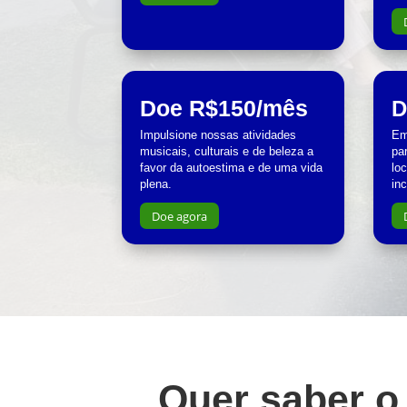
Doe R$150/mês
D
Impulsione nossas atividades
Em
musicais, culturais e de beleza a
pa
favor da autoestima e de uma vida
lo
plena.
in
Doe agora
Quer saber o