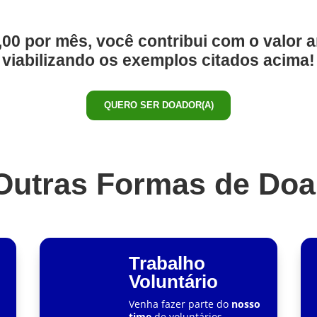
00 por mês, você contribui com o valor 
viabilizando os exemplos citados acima!
QUERO SER DOADOR(A)
Outras Formas de Doa
Trabalho
Voluntário
Venha fazer parte do
nosso
time
de voluntários.